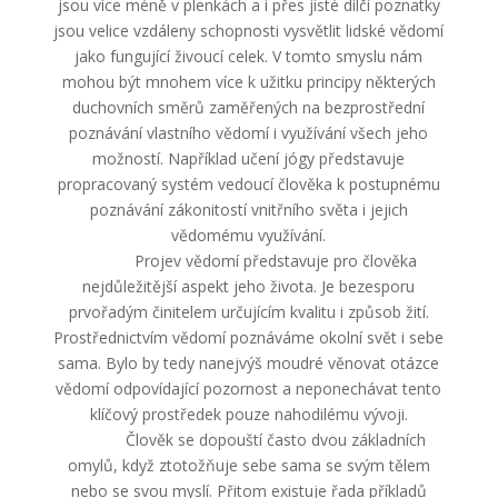
jsou více méně v plenkách a i přes jisté dílčí poznatky
jsou velice vzdáleny schopnosti vysvětlit lidské vědomí
jako fungující živoucí celek. V tomto smyslu nám
mohou být mnohem více k užitku principy některých
duchovních směrů zaměřených na bezprostřední
poznávání vlastního vědomí i využívání všech jeho
možností. Například učení jógy představuje
propracovaný systém vedoucí člověka k postupnému
poznávání zákonitostí vnitřního světa i jejich
vědomému využívání.
Projev vědomí představuje pro člověka
nejdůležitější aspekt jeho života. Je bezesporu
prvořadým činitelem určujícím kvalitu i způsob žití.
Prostřednictvím vědomí poznáváme okolní svět i sebe
sama. Bylo by tedy nanejvýš moudré věnovat otázce
vědomí odpovídající pozornost a neponechávat tento
klíčový prostředek pouze nahodilému vývoji.
Člověk se dopouští často dvou základních
omylů, když ztotožňuje sebe sama se svým tělem
nebo se svou myslí. Přitom existuje řada příkladů