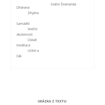
Svámi Šivananda
Dhárana
Dhjána
Samádhí
Vnitřní
zkušenosti
Úskalí
meditace
Učitel a
žák
UKÁZKA Z TEXTU: