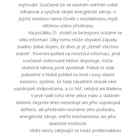
zvyšování. Současně lze ve vlastním vnitřním světě
odhalovat a využívat skryté energetické zdroje, o
jejichž existenci nemá člověk s nezvládnutou myslí
většinou vůbec představu.
Na počátku 21. století se bezesporu ocitáme ve
věku informací. Díky tomu může obyvatel Západu
snadno získat dojem, že dnes je již „téměř všechno
známé“. Povrchní pohled na množství informací, jimiž
současné civilizované lidstvo disponuje, může
skutečně takový pocit vyvolávat. Pokud se však
pokusíme o hlubší pohled na život i svoji vlastní
existenci, zjistíme, že řada zásadních otázek není
uspokojivě zodpovězena, a co hůř, nebývá ani kladena.
V prvé řadě toho víme velice málo o vlastním
vědomí. Nejenže dnes neexistuje ani jeho uspokojivá
definice, ale především neznáme jeho podstatu,
energetické zdroje, vnitřní mechanismus ani jeho
skutečné možnosti.
Vědní obory zabývající se touto problematikou