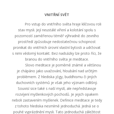
VNITŘNÍ SVĚT
Pro vstup do vnitřního světa hraje klíčovou roli
stav mysli. Její neustálé víření a kolotání spolu s
pozorností zaměřenou téměř výhradně do zevního
prostředí způsobuje nedostatečnou schopnost
pronikat do vnitřních úrovní vlastní bytosti a udržovat
s nimi vědomý kontakt. Bez nadsázky lze proto říci, že
branou do vnitřního světa je meditace.
Slovo meditace je poměrně známé a většinou
je chápáno jako uvažování, hloubání nad určitým
problémem. Z hlediska jógy, buddhismu či jiných
duchovních systémů je však jeho význam odlišný.
Souvisí sice také s naší myslí, ale nepředstavuje
rozvíjení myšlenkových pochodů. Je jejich opakem
neboli zastavením myšlenek. Definice meditace je tedy
z tohoto hlediska nesmírně jednoduchá. Jedná se o
pouhé vyprázdnění mysli. Tato jednoduchá záležitost