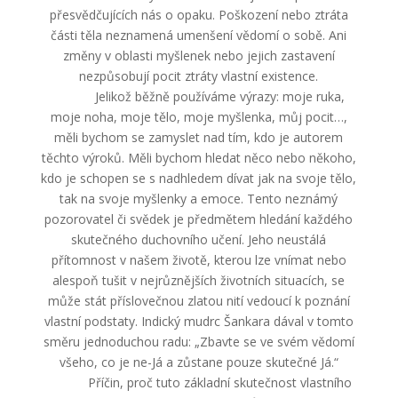
přesvědčujících nás o opaku. Poškození nebo ztráta
části těla neznamená umenšení vědomí o sobě. Ani
změny v oblasti myšlenek nebo jejich zastavení
nezpůsobují pocit ztráty vlastní existence.
Jelikož běžně používáme výrazy: moje ruka,
moje noha, moje tělo, moje myšlenka, můj pocit…,
měli bychom se zamyslet nad tím, kdo je autorem
těchto výroků. Měli bychom hledat něco nebo někoho,
kdo je schopen se s nadhledem dívat jak na svoje tělo,
tak na svoje myšlenky a emoce. Tento neznámý
pozorovatel či svědek je předmětem hledání každého
skutečného duchovního učení. Jeho neustálá
přítomnost v našem životě, kterou lze vnímat nebo
alespoň tušit v nejrůznějších životních situacích, se
může stát příslovečnou zlatou nití vedoucí k poznání
vlastní podstaty. Indický mudrc Šankara dával v tomto
směru jednoduchou radu: „Zbavte se ve svém vědomí
všeho, co je ne-Já a zůstane pouze skutečné Já.“
Příčin, proč tuto základní skutečnost vlastního