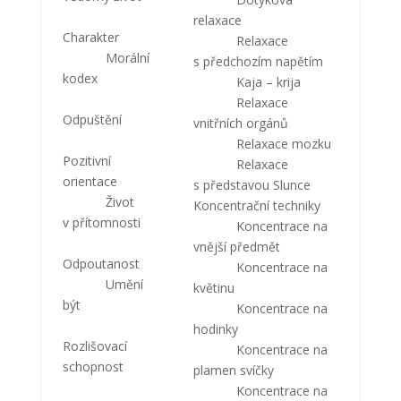
relaxace
Charakter
Relaxace
Morální
s předchozím napětím
kodex
Kaja – krija
Relaxace
Odpuštění
vnitřních orgánů
Relaxace mozku
Pozitivní
Relaxace
orientace
s představou Slunce
Život
Koncentrační techniky
v přítomnosti
Koncentrace na
vnější předmět
Odpoutanost
Koncentrace na
Umění
květinu
být
Koncentrace na
hodinky
Rozlišovací
Koncentrace na
schopnost
plamen svíčky
Koncentrace na