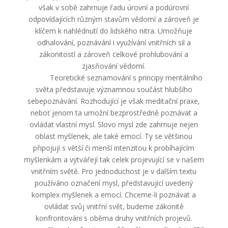
však v sobě zahrnuje řadu úrovní a podúrovní
odpovídajících různým stavům vědomí a zároveň je
klíčem k nahlédnutí do lidského nitra. Umožňuje
odhalování, poznávání i využívání vnitřních sil a
zákonitostí a zároveň celkové prohlubování a
zjasňování vědomí.
Teoretické seznamování s principy mentálního
světa představuje významnou součást hlubšího
sebepoznávání. Rozhodující je však meditační praxe,
neboť jenom ta umožní bezprostředně poznávat a
ovládat vlastní mysl. Slovo mysl zde zahrnuje nejen
oblast myšlenek, ale také emocí. Ty se většinou
připojují s větší či menší intenzitou k probíhajícím
myšlenkám a vytvářejí tak celek projevující se v našem
vnitřním světě. Pro jednoduchost je v dalším textu
používáno označení mysl, představující uvedený
komplex myšlenek a emocí. Chceme-li poznávat a
ovládat svůj vnitřní svět, budeme zákonitě
konfrontováni s oběma druhy vnitřních projevů.