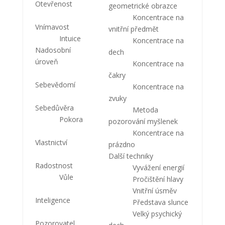
Otevřenost
geometrické obrazce
Koncentrace na
Vnímavost
vnitřní předmět
Intuice
Koncentrace na
Nadosobní
dech
úroveň
Koncentrace na
čakry
Sebevědomí
Koncentrace na
zvuky
Sebedůvěra
Metoda
Pokora
pozorování myšlenek
Koncentrace na
Vlastnictví
prázdno
Další techniky
Radostnost
Vyvážení energií
Vůle
Pročištění hlavy
Vnitřní úsměv
Inteligence
Představa slunce
Velký psychický
Pozorovatel