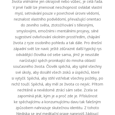
života vnímáme jen okrajově nebo vůbec, je celá řada.
V prvé řadě lze jmenovat neschopnost ovládat vlastní
mysl, setrvávání pouze v povrchové úrovni vědomí,
neznalost vlastního podvědomí, převažující orientaci
do zevního světa, ztotožňování s tělesnými,
smyslovými, emočními i mentálními projevy, silné
sugestivní ovlivňování okolním prostředím, chápání
života z ryze osobního pohledu a tak dále. Pro dnešní
západní svět lze navíc ještě zdůraznit další typický rys
odvádějící člověka od sebe sama, jímž je neustále
narůstající spěch pronikající do mnoha oblastí
současného života. Člověk spěchá, aby splnil všechny
své úkoly, aby dosáhl všech zisků a úspěchů, které
si vytyčil. Spěchá, aby stihl vstřebat všechny požitky, po
nichž touží. Spěchá, aby měl ze života co nejvíc. Přitom
nechtěně a nevědomě ztrácí sám sebe. Zcela se
zapomíná ptát, kým je a proč zde je. Příslušnost
ke spěchajícímu a konzumujícímu davu tak falešným
způsobem nahrazuje skutečnou identitu. Z tohoto
hlediska se jeví meditační praxe nanejvýš žádoucí