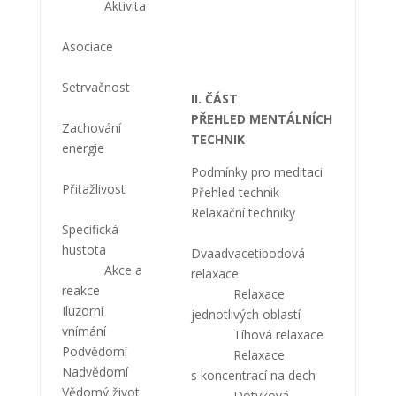
Aktivita
Asociace
Setrvačnost
II. ČÁST
PŘEHLED MENTÁLNÍCH
Zachování
TECHNIK
energie
Podmínky pro meditaci
Přitažlivost
Přehled technik
Relaxační techniky
Specifická
hustota
Dvaadvacetibodová
Akce a
relaxace
reakce
Relaxace
Iluzorní
jednotlivých oblastí
vnímání
Tíhová relaxace
Podvědomí
Relaxace
Nadvědomí
s koncentrací na dech
Vědomý život
Dotyková