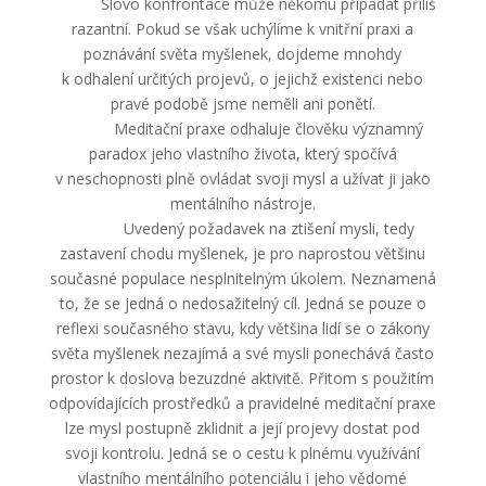
Slovo konfrontace může někomu připadat příliš
razantní. Pokud se však uchýlíme k vnitřní praxi a
poznávání světa myšlenek, dojdeme mnohdy
k odhalení určitých projevů, o jejichž existenci nebo
pravé podobě jsme neměli ani ponětí.
Meditační praxe odhaluje člověku významný
paradox jeho vlastního života, který spočívá
v neschopnosti plně ovládat svoji mysl a užívat ji jako
mentálního nástroje.
Uvedený požadavek na ztišení mysli, tedy
zastavení chodu myšlenek, je pro naprostou většinu
současné populace nesplnitelným úkolem. Neznamená
to, že se jedná o nedosažitelný cíl. Jedná se pouze o
reflexi současného stavu, kdy většina lidí se o zákony
světa myšlenek nezajímá a své mysli ponechává často
prostor k doslova bezuzdné aktivitě. Přitom s použitím
odpovídajících prostředků a pravidelné meditační praxe
lze mysl postupně zklidnit a její projevy dostat pod
svoji kontrolu. Jedná se o cestu k plnému využívání
vlastního mentálního potenciálu i jeho vědomé