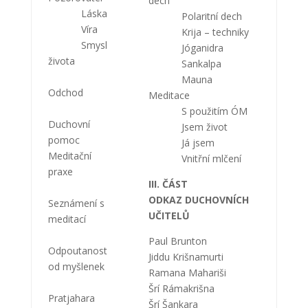
dech
Láska
Polaritní dech
Víra
Krija – techniky
Smysl
Jóganidra
života
Sankalpa
Mauna
Odchod
Meditace
S použitím ÓM
Duchovní
Jsem život
pomoc
Já jsem
Meditační
Vnitřní mlčení
praxe
III. ČÁST
ODKAZ DUCHOVNÍCH
Seznámení s
UČITELŮ
meditací
Paul Brunton
Odpoutanost
Jiddu Krišnamurti
od myšlenek
Ramana Mahariši
Šrí Rámakrišna
Pratjahara
Šrí Šankara